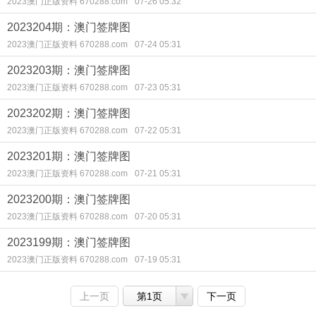
2023澳门正版资料 670288.com
07-26 05:32
2023204期：澳门签牌图
2023澳门正版资料 670288.com
07-24 05:31
2023203期：澳门签牌图
2023澳门正版资料 670288.com
07-23 05:31
2023202期：澳门签牌图
2023澳门正版资料 670288.com
07-22 05:31
2023201期：澳门签牌图
2023澳门正版资料 670288.com
07-21 05:31
2023200期：澳门签牌图
2023澳门正版资料 670288.com
07-20 05:31
2023199期：澳门签牌图
2023澳门正版资料 670288.com
07-19 05:31
上一页
第1页
下一页