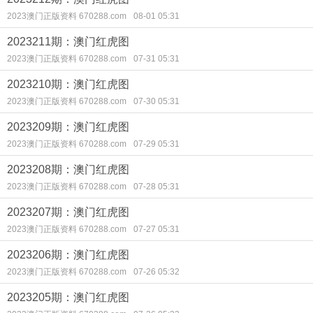
2023澳门正版资料 670288.com
08-01 05:31
2023211期：澳门红虎图
2023澳门正版资料 670288.com
07-31 05:31
2023210期：澳门红虎图
2023澳门正版资料 670288.com
07-30 05:31
2023209期：澳门红虎图
2023澳门正版资料 670288.com
07-29 05:31
2023208期：澳门红虎图
2023澳门正版资料 670288.com
07-28 05:31
2023207期：澳门红虎图
2023澳门正版资料 670288.com
07-27 05:31
2023206期：澳门红虎图
2023澳门正版资料 670288.com
07-26 05:32
2023205期：澳门红虎图