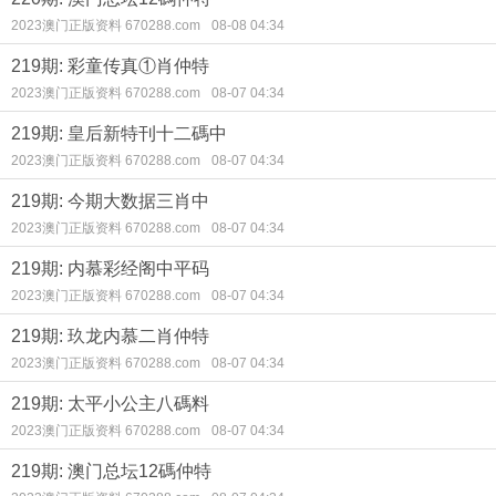
2023澳门正版资料 670288.com
08-08 04:34
219期: 彩童传真①肖仲特
2023澳门正版资料 670288.com
08-07 04:34
219期: 皇后新特刊十二碼中
2023澳门正版资料 670288.com
08-07 04:34
219期: 今期大数据三肖中
2023澳门正版资料 670288.com
08-07 04:34
219期: 内慕彩经阁中平码
2023澳门正版资料 670288.com
08-07 04:34
219期: 玖龙内慕二肖仲特
2023澳门正版资料 670288.com
08-07 04:34
219期: 太平小公主八碼料
2023澳门正版资料 670288.com
08-07 04:34
219期: 澳门总坛12碼仲特