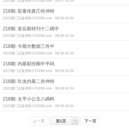
2023澳门正版资料 670288.com
08-07 04:34
218期: 彩童传真①肖仲特
2023澳门正版资料 670288.com
08-06 04:34
218期: 皇后新特刊十二碼中
2023澳门正版资料 670288.com
08-06 04:34
218期: 今期大数据三肖中
2023澳门正版资料 670288.com
08-06 04:34
218期: 内慕彩经阁中平码
2023澳门正版资料 670288.com
08-06 04:34
218期: 玖龙内慕二肖仲特
2023澳门正版资料 670288.com
08-06 04:34
218期: 太平小公主八碼料
2023澳门正版资料 670288.com
08-06 04:34
上一页
第1页
下一页