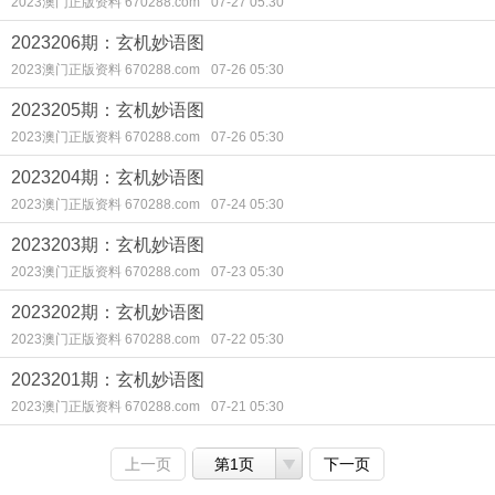
2023澳门正版资料 670288.com
07-27 05:30
2023206期：玄机妙语图
2023澳门正版资料 670288.com
07-26 05:30
2023205期：玄机妙语图
2023澳门正版资料 670288.com
07-26 05:30
2023204期：玄机妙语图
2023澳门正版资料 670288.com
07-24 05:30
2023203期：玄机妙语图
2023澳门正版资料 670288.com
07-23 05:30
2023202期：玄机妙语图
2023澳门正版资料 670288.com
07-22 05:30
2023201期：玄机妙语图
2023澳门正版资料 670288.com
07-21 05:30
上一页
第1页
下一页