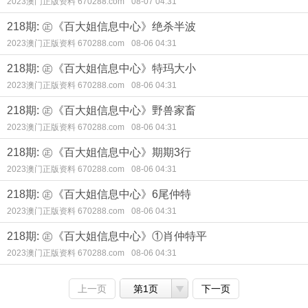
2023澳门正版资料 670288.com
08-07 04:31
218期: ㊣《百大姐信息中心》绝杀半波
2023澳门正版资料 670288.com
08-06 04:31
218期: ㊣《百大姐信息中心》特玛大小
2023澳门正版资料 670288.com
08-06 04:31
218期: ㊣《百大姐信息中心》野兽家畜
2023澳门正版资料 670288.com
08-06 04:31
218期: ㊣《百大姐信息中心》期期3行
2023澳门正版资料 670288.com
08-06 04:31
218期: ㊣《百大姐信息中心》6尾仲特
2023澳门正版资料 670288.com
08-06 04:31
218期: ㊣《百大姐信息中心》①肖仲特平
2023澳门正版资料 670288.com
08-06 04:31
上一页
第1页
下一页