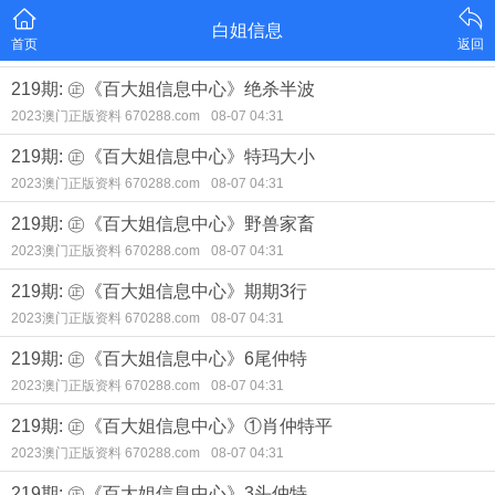
白姐信息
首页
返回
219期: ㊣《百大姐信息中心》绝杀半波
2023澳门正版资料 670288.com
08-07 04:31
219期: ㊣《百大姐信息中心》特玛大小
2023澳门正版资料 670288.com
08-07 04:31
219期: ㊣《百大姐信息中心》野兽家畜
2023澳门正版资料 670288.com
08-07 04:31
219期: ㊣《百大姐信息中心》期期3行
2023澳门正版资料 670288.com
08-07 04:31
219期: ㊣《百大姐信息中心》6尾仲特
2023澳门正版资料 670288.com
08-07 04:31
219期: ㊣《百大姐信息中心》①肖仲特平
2023澳门正版资料 670288.com
08-07 04:31
219期: ㊣《百大姐信息中心》3头仲特