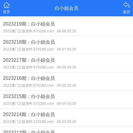
白小姐会员
首页
返回
2023219期：白小姐会员
2023澳门正版资料 670288.com
08-08 05:30
2023218期：白小姐会员
2023澳门正版资料 670288.com
08-07 05:30
2023217期：白小姐会员
2023澳门正版资料 670288.com
08-06 05:30
2023216期：白小姐会员
2023澳门正版资料 670288.com
08-05 05:30
2023215期：白小姐会员
2023澳门正版资料 670288.com
08-04 05:30
2023214期：白小姐会员
2023澳门正版资料 670288.com
08-03 05:30
2023213期：白小姐会员