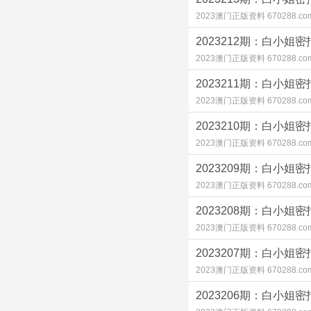
2023澳门正版资料 670288.co
2023212期：白小姐密
2023澳门正版资料 670288.co
2023211期：白小姐密
2023澳门正版资料 670288.co
2023210期：白小姐密
2023澳门正版资料 670288.co
2023209期：白小姐密
2023澳门正版资料 670288.co
2023208期：白小姐密
2023澳门正版资料 670288.co
2023207期：白小姐密
2023澳门正版资料 670288.co
2023206期：白小姐密