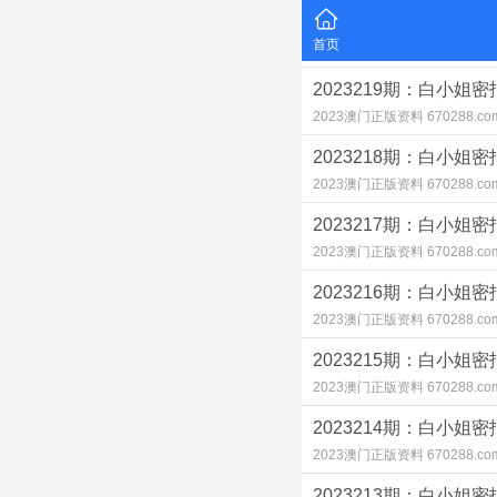
首页
2023219期：白小姐密
2023澳门正版资料 670288.co
2023218期：白小姐密
2023澳门正版资料 670288.co
2023217期：白小姐密
2023澳门正版资料 670288.co
2023216期：白小姐密
2023澳门正版资料 670288.co
2023215期：白小姐密
2023澳门正版资料 670288.co
2023214期：白小姐密
2023澳门正版资料 670288.co
2023213期：白小姐密