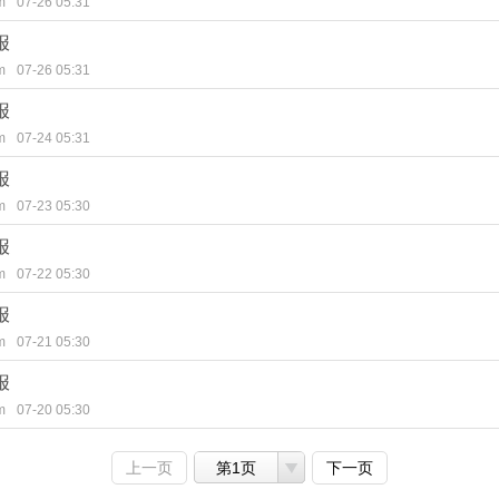
m
07-26 05:31
报
m
07-26 05:31
报
m
07-24 05:31
报
m
07-23 05:30
报
m
07-22 05:30
报
m
07-21 05:30
报
m
07-20 05:30
上一页
第1页
下一页