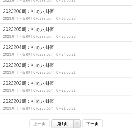
2023澳门正版资料 670288.com
07-27 05:31
2023206期：神奇八卦图
2023澳门正版资料 670288.com
07-26 05:32
2023205期：神奇八卦图
2023澳门正版资料 670288.com
07-26 05:32
2023204期：神奇八卦图
2023澳门正版资料 670288.com
07-24 05:31
2023203期：神奇八卦图
2023澳门正版资料 670288.com
07-23 05:31
2023202期：神奇八卦图
2023澳门正版资料 670288.com
07-22 05:31
2023201期：神奇八卦图
2023澳门正版资料 670288.com
07-21 05:31
上一页
第1页
下一页