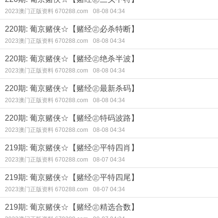
2023澳门正版资料 670288.com
08-08 04:34
220期: 葡京赌侠☆【赌经㊣必杀特断】
2023澳门正版资料 670288.com
08-08 04:34
220期: 葡京赌侠☆【赌经㊣绝杀半波】
2023澳门正版资料 670288.com
08-08 04:34
220期: 葡京赌侠☆【赌经㊣最新杀码】
2023澳门正版资料 670288.com
08-08 04:34
220期: 葡京赌侠☆【赌经㊣特码波路】
2023澳门正版资料 670288.com
08-08 04:34
219期: 葡京赌侠☆【赌经㊣平特四肖】
2023澳门正版资料 670288.com
08-07 04:34
219期: 葡京赌侠☆【赌经㊣平特四尾】
2023澳门正版资料 670288.com
08-07 04:34
219期: 葡京赌侠☆【赌经㊣精选合数】