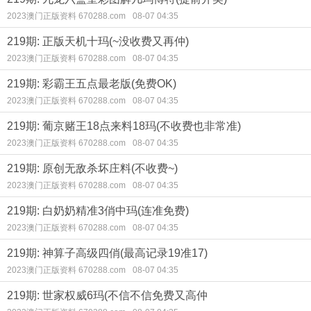
2023澳门正版资料 670288.com
08-07 04:35
219期: 正版天机十玛(~没收费又再仲)
2023澳门正版资料 670288.com
08-07 04:35
219期: 彩霸王五点最老版(免费OK)
2023澳门正版资料 670288.com
08-07 04:35
219期: 葡京赌王18点来料18玛(不收费也非常准)
2023澳门正版资料 670288.com
08-07 04:35
219期: 原创无敌杀坏庄料(不收费~)
2023澳门正版资料 670288.com
08-07 04:35
219期: 白奶奶精准3俏中玛(连准免费)
2023澳门正版资料 670288.com
08-07 04:35
219期: 神算子高级四俏(最高记录19准17)
2023澳门正版资料 670288.com
08-07 04:35
219期: 世家权威6玛(不信不信免费又高仲