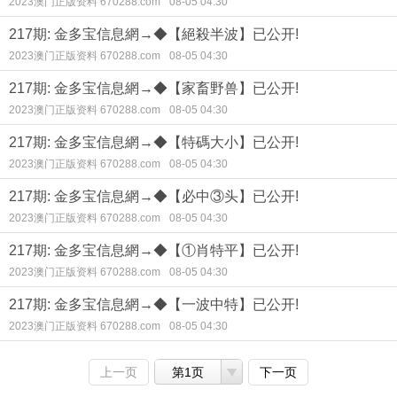
2023澳门正版资料 670288.com
08-05 04:30
217期: 金多宝信息網→◆【絕殺半波】已公开!
2023澳门正版资料 670288.com
08-05 04:30
217期: 金多宝信息網→◆【家畜野兽】已公开!
2023澳门正版资料 670288.com
08-05 04:30
217期: 金多宝信息網→◆【特碼大小】已公开!
2023澳门正版资料 670288.com
08-05 04:30
217期: 金多宝信息網→◆【必中③头】已公开!
2023澳门正版资料 670288.com
08-05 04:30
217期: 金多宝信息網→◆【①肖特平】已公开!
2023澳门正版资料 670288.com
08-05 04:30
217期: 金多宝信息網→◆【一波中特】已公开!
2023澳门正版资料 670288.com
08-05 04:30
上一页
第1页
下一页