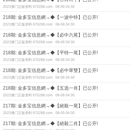
2023澳门正版资料 670288.com
08-06 04:30
218期: 金多宝信息網→◆【一波中特】已公开!
2023澳门正版资料 670288.com
08-06 04:30
218期: 金多宝信息網→◆【必中六尾】已公开!
2023澳门正版资料 670288.com
08-06 04:30
218期: 金多宝信息網→◆【平特一尾】已公开!
2023澳门正版资料 670288.com
08-06 04:30
218期: 金多宝信息網→◆【必中單雙】已公开!
2023澳门正版资料 670288.com
08-06 04:30
218期: 金多宝信息網→◆【五选一肖】已公开!
2023澳门正版资料 670288.com
08-06 04:30
217期: 金多宝信息網→◆【絕殺一尾】已公开!
2023澳门正版资料 670288.com
08-05 04:30
217期: 金多宝信息網→◆【絕殺二肖】已公开!