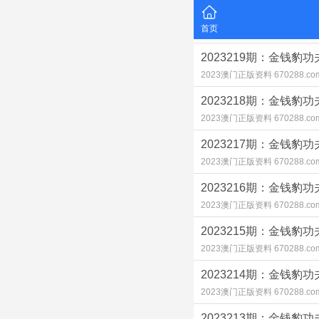
首页
2023219期：金钱豹功
2023澳门正版资料 670288.co
2023218期：金钱豹功
2023澳门正版资料 670288.co
2023217期：金钱豹功
2023澳门正版资料 670288.co
2023216期：金钱豹功
2023澳门正版资料 670288.co
2023215期：金钱豹功
2023澳门正版资料 670288.co
2023214期：金钱豹功
2023澳门正版资料 670288.co
2023213期：金钱豹功