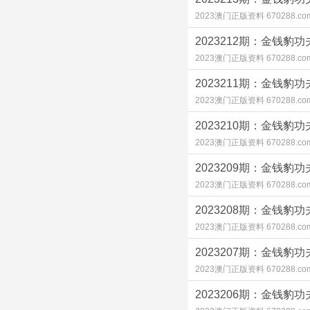
2023澳门正版资料 670288.co
2023212期：金钱豹功
2023澳门正版资料 670288.co
2023211期：金钱豹功
2023澳门正版资料 670288.co
2023210期：金钱豹功
2023澳门正版资料 670288.co
2023209期：金钱豹功
2023澳门正版资料 670288.co
2023208期：金钱豹功
2023澳门正版资料 670288.co
2023207期：金钱豹功
2023澳门正版资料 670288.co
2023206期：金钱豹功