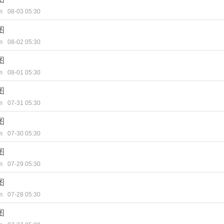
m
08-03 05:30
图
m
08-02 05:30
图
m
08-01 05:30
图
m
07-31 05:30
图
m
07-30 05:30
图
m
07-29 05:30
图
m
07-28 05:30
图