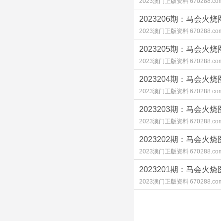
2023澳门正版资料 670288.co
2023206期：马会火烧
2023澳门正版资料 670288.co
2023205期：马会火烧
2023澳门正版资料 670288.co
2023204期：马会火烧
2023澳门正版资料 670288.co
2023203期：马会火烧
2023澳门正版资料 670288.co
2023202期：马会火烧
2023澳门正版资料 670288.co
2023201期：马会火烧
2023澳门正版资料 670288.co