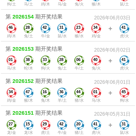
狗/土
马/土
鸡/木
马/金
兔/火
猴/木
鼠/土
第
2026154
期开奖结果
2026年06月03日
+
46
28
42
31
23
34
41
鸡/木
兔/土
牛/金
鼠/水
猴/水
鸡/金
虎/火
第
2026153
期开奖结果
2026年06月02日
+
01
38
33
28
06
40
41
马/水
蛇/木
狗/火
兔/土
牛/土
兔/火
虎/火
第
2026152
期开奖结果
2026年06月01日
+
34
47
16
36
44
01
45
鸡/金
猴/木
兔/木
羊/土
猪/水
马/水
狗/水
第
2026151
期开奖结果
2026年05月31日
+
27
15
29
42
20
41
31
龙/金
龙/水
虎/土
牛/金
猪/土
虎/火
鼠/水