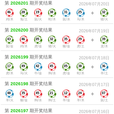
第
2026201
期开奖结果
2026年07月20日
+
46
28
19
38
31
25
32
鸡/木
兔/土
鼠/火
蛇/木
鼠/水
马/木
猪/火
第
2026200
期开奖结果
2026年07月19日
+
43
46
05
32
35
29
39
鼠/金
鸡/木
虎/金
猪/火
猴/金
虎/土
龙/木
第
2026199
期开奖结果
2026年07月18日
+
17
49
42
45
05
38
36
虎/木
马/火
牛/金
狗/水
虎/金
蛇/木
羊/土
第
2026198
期开奖结果
2026年07月17日
+
48
35
45
21
12
24
07
羊/火
猴/金
狗/水
狗/土
羊/金
羊/木
鼠/土
第
2026197
期开奖结果
2026年07月16日