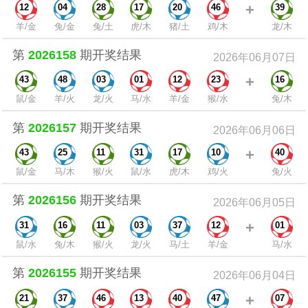
+
12
04
28
17
20
46
39
羊/金
兔/金
兔/土
虎/木
猪/土
鸡/木
龙/木
第
2026158
期开奖结果
2026年06月07日
+
43
48
03
01
12
23
16
鼠/金
羊/火
龙/火
马/水
羊/金
猴/水
兔/木
第
2026157
期开奖结果
2026年06月06日
+
43
25
11
31
17
10
40
鼠/金
马/木
猴/火
鼠/水
虎/木
鸡/火
兔/火
第
2026156
期开奖结果
2026年06月05日
+
31
16
11
03
37
12
01
鼠/水
兔/木
猴/火
龙/火
马/土
羊/金
马/水
第
2026155
期开奖结果
2026年06月04日
+
21
37
46
13
40
47
07