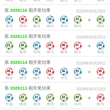
狗/水
蛇/火
鸡/木
狗/火
鼠/火
鼠/土
兔/木
第
2026116
期开奖结果
2026年04月26日
+
15
46
16
10
48
33
22
龙/水
鸡/木
兔/木
鸡/火
羊/火
狗/火
鸡/水
第
2026115
期开奖结果
2026年04月25日
+
21
16
25
29
08
07
04
狗/土
兔/木
马/木
虎/土
猪/木
鼠/土
兔/金
第
2026114
期开奖结果
2026年04月24日
+
45
41
10
01
36
25
30
狗/水
虎/火
鸡/火
马/水
羊/土
马/木
牛/水
第
2026113
期开奖结果
2026年04月23日
+
42
22
15
17
32
49
02
牛/金
鸡/水
龙/水
虎/木
猪/火
马/火
蛇/火