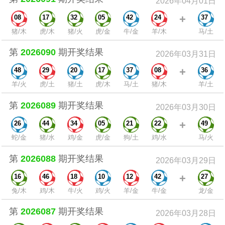
2026年04月01日
+
08
17
32
05
42
24
37
猪/木
虎/木
猪/火
虎/金
牛/金
羊/木
马/土
第
2026090
期开奖结果
2026年03月31日
+
48
29
20
17
37
08
36
羊/火
虎/土
猪/土
虎/木
马/土
猪/木
羊/土
第
2026089
期开奖结果
2026年03月30日
+
26
44
34
05
21
22
49
蛇/金
猪/水
鸡/金
虎/金
狗/土
鸡/水
马/火
第
2026088
期开奖结果
2026年03月29日
+
16
46
18
10
12
42
27
兔/木
鸡/木
牛/火
鸡/火
羊/金
牛/金
龙/金
第
2026087
期开奖结果
2026年03月28日