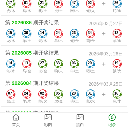
+
17
01
21
29
47
02
26
虎/木
马/水
狗/土
虎/土
猴/木
蛇/火
蛇/金
第
2026086
期开奖结果
2026年03月27日
+
15
36
14
24
26
34
12
龙/水
羊/土
蛇/水
羊/木
蛇/金
鸡/金
羊/金
第
2026085
期开奖结果
2026年03月26日
+
14
13
27
33
06
20
19
蛇/水
马/金
龙/金
狗/火
牛/土
猪/土
鼠/火
第
2026084
期开奖结果
2026年03月25日
+
07
24
02
05
20
31
16
鼠/土
羊/木
蛇/火
虎/金
猪/土
鼠/水
兔/木
第
2026083
期开奖结果
2026年03月24日
+
46
08
23
36
30
01
05
首页
彩图
黑白
记录