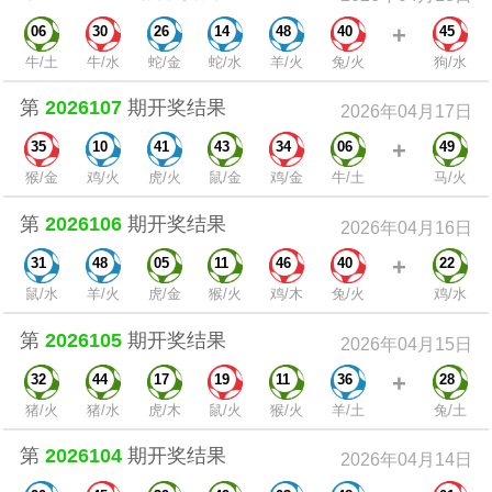
+
06
30
26
14
48
40
45
牛/土
牛/水
蛇/金
蛇/水
羊/火
兔/火
狗/水
第
2026107
期开奖结果
2026年04月17日
+
35
10
41
43
34
06
49
猴/金
鸡/火
虎/火
鼠/金
鸡/金
牛/土
马/火
第
2026106
期开奖结果
2026年04月16日
+
31
48
05
11
46
40
22
鼠/水
羊/火
虎/金
猴/火
鸡/木
兔/火
鸡/水
第
2026105
期开奖结果
2026年04月15日
+
32
44
17
19
11
36
28
猪/火
猪/水
虎/木
鼠/火
猴/火
羊/土
兔/土
第
2026104
期开奖结果
2026年04月14日