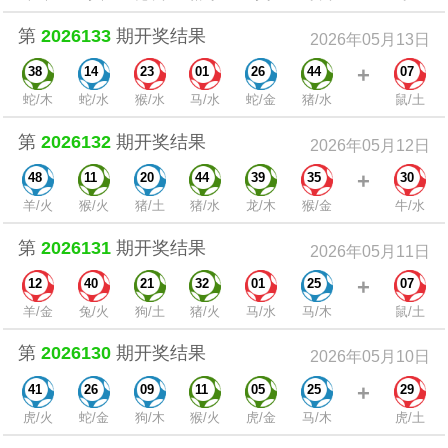
第
2026133
期开奖结果
2026年05月13日
+
38
14
23
01
26
44
07
蛇/木
蛇/水
猴/水
马/水
蛇/金
猪/水
鼠/土
第
2026132
期开奖结果
2026年05月12日
+
48
11
20
44
39
35
30
羊/火
猴/火
猪/土
猪/水
龙/木
猴/金
牛/水
第
2026131
期开奖结果
2026年05月11日
+
12
40
21
32
01
25
07
羊/金
兔/火
狗/土
猪/火
马/水
马/木
鼠/土
第
2026130
期开奖结果
2026年05月10日
+
41
26
09
11
05
25
29
虎/火
蛇/金
狗/木
猴/火
虎/金
马/木
虎/土