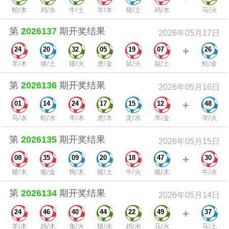
蛇/木
鸡/水
牛/土
羊/木
猪/土
鸡/木
马/火
第
2026137
期开奖结果
2026年05月17日
+
24
20
32
05
19
07
26
羊/木
猪/土
猪/火
虎/金
鼠/火
鼠/土
蛇/金
第
2026136
期开奖结果
2026年05月16日
+
01
14
24
17
15
12
48
马/水
蛇/水
羊/木
虎/木
龙/水
羊/金
羊/火
第
2026135
期开奖结果
2026年05月15日
+
08
35
09
20
18
47
30
猪/木
猴/金
狗/木
猪/土
牛/火
猴/木
牛/水
第
2026134
期开奖结果
2026年05月14日
+
24
46
40
44
22
49
37
羊/木
鸡/木
兔/火
猪/水
鸡/水
马/火
马/土