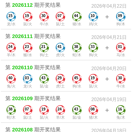
第
2026112
期开奖结果
2026年04月22日
+
15
19
30
07
44
10
09
龙/水
鼠/火
牛/水
鼠/土
猪/水
鸡/火
狗/木
第
2026111
期开奖结果
2026年04月21日
+
24
23
21
41
38
33
01
羊/木
猴/水
狗/土
虎/火
蛇/木
狗/火
马/水
第
2026110
期开奖结果
2026年04月20日
+
40
03
43
29
45
19
30
兔/火
龙/火
鼠/金
虎/土
狗/水
鼠/火
牛/水
第
2026109
期开奖结果
2026年04月19日
+
38
07
19
24
43
08
16
蛇/木
鼠/土
鼠/火
羊/木
鼠/金
猪/木
兔/木
第
2026108
期开奖结果
2026年04月18日