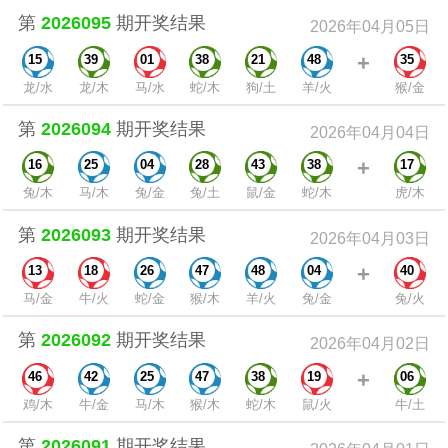
第
2026095
期开奖结果
2026年04月05日
+
15
39
01
38
21
48
35
龙/水
龙/木
马/水
蛇/木
狗/土
羊/火
猴/金
第
2026094
期开奖结果
2026年04月04日
+
16
25
04
28
43
38
17
兔/木
马/木
兔/金
兔/土
鼠/金
蛇/木
虎/木
第
2026093
期开奖结果
2026年04月03日
+
13
18
26
47
48
04
40
马/金
牛/火
蛇/金
猴/木
羊/火
兔/金
兔/火
第
2026092
期开奖结果
2026年04月02日
+
46
42
25
47
38
19
06
鸡/木
牛/金
马/木
猴/木
蛇/木
鼠/火
牛/土
第
2026091
期开奖结果