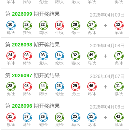
羊/木
狗/水
兔/金
猪/火
龙/火
羊/火
狗/火
第
2026099
期开奖结果
2026年04月09日
+
10
32
22
18
28
17
12
鸡/火
猪/火
鸡/水
牛/火
兔/土
虎/木
羊/金
第
2026098
期开奖结果
2026年04月08日
+
24
08
03
14
32
49
17
羊/木
猪/木
龙/火
蛇/水
猪/火
马/火
虎/木
第
2026097
期开奖结果
2026年04月07日
+
28
08
44
26
29
46
11
兔/土
猪/木
猪/水
蛇/金
虎/土
鸡/木
猴/火
第
2026096
期开奖结果
2026年04月06日
+
35
37
26
05
25
15
43
猴/金
马/土
蛇/金
虎/金
马/木
龙/水
鼠/金