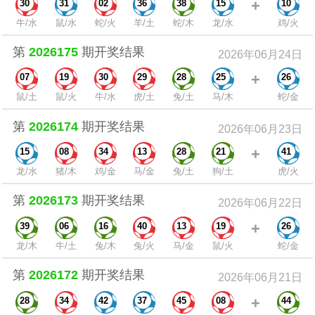
+
30
31
02
36
38
15
10
牛/水
鼠/水
蛇/火
羊/土
蛇/木
龙/水
鸡/火
第
2026175
期开奖结果
2026年06月24日
+
07
19
30
29
28
25
26
鼠/土
鼠/火
牛/水
虎/土
兔/土
马/木
蛇/金
第
2026174
期开奖结果
2026年06月23日
+
15
08
34
13
28
21
41
龙/水
猪/木
鸡/金
马/金
兔/土
狗/土
虎/火
第
2026173
期开奖结果
2026年06月22日
+
39
06
16
40
13
19
26
龙/木
牛/土
兔/木
兔/火
马/金
鼠/火
蛇/金
第
2026172
期开奖结果
2026年06月21日
+
28
34
42
37
45
08
44